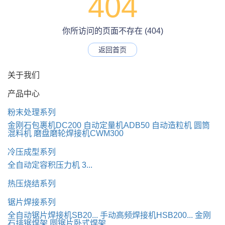
404
你所访问的页面不存在 (404)
返回首页
关于我们
产品中心
粉末处理系列
金刚石包裹机DC200
自动定量机ADB50
自动造粒机
圆筒
混料机
磨盘磨轮焊接机CWM300
冷压成型系列
全自动定容积压力机 3...
热压烧结系列
锯片焊接系列
全自动锯片焊接机SB20...
手动高频焊接机HSB200...
金刚
石排锯焊架
圆锯片卧式焊架